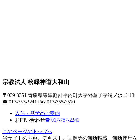
宗教法人 松緑神道大和山
〒039-3351 青森県東津軽郡平内町大字外童子字滝ノ沢12-13
☎ 017-757-2241 Fax 017-755-3570
入信・見学のご案内
お問い合わせ
☎
017-757-2241
このペ
ー
ジのト
ッ
プへ
当サイトの内容、テキスト、画像等の無断転載・無断使用を