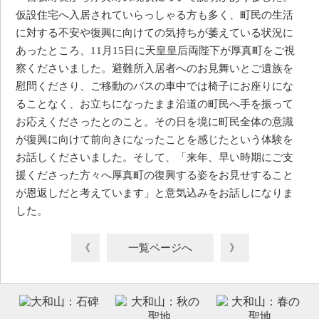
仮設住宅へ入居されていらっしゃる方も多く、町民の生活
に対する不安や復興に向けての気持ちが萎えている状況に
あったところ、11月15日に天皇皇后両陛下が厚真町をご視
察くださいました。避難所入居者へのお見舞いとご遺族を
慰問くださり、ご移動のバスの車中では椅子にお座りにな
ることなく、お立ちになったまま沿道の町民へ手を振って
お応えくださったとのこと。その日を境に町民全体の意識
が復興に向けて前向きになったことを感じたという体験を
お話しくださいました。そして、「来年、早い時期にご支
援くださった方々へ厚真町の復興する姿をお見せすること
が恩返しだと考えています」と意気込みをお話しになりま
した。
《
一覧ページへ
》