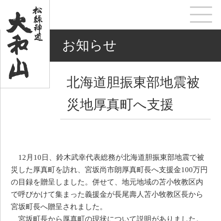
お知らせ
北海道胆振東部地震被
災地厚真町へ支援
12月10日、鈴木武幸代表総務が北海道胆振東部地震で被
災した厚真町を訪れ、宮坂尚市朗厚真町長へ支援金100万円
の目録を贈呈しました。併せて、地元地域の苫小牧教区内
で呼びかけて集まった義援金が長尾壽人苫小牧教区長から
宮坂町長へ贈呈されました。
宮坂町長から厚真町の現状について説明がありました。