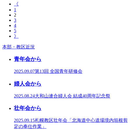
《
1
2
3
4
5
》
本部・教区近況
青年会から
2025.09.07
第13回 全国青年研修会
婦人会から
2025.08.24
大和山連合婦人会 結成40周年記念祭
壮年会から
2025.09.15
札幌教区壮年会「北海道中心道場境内垣根剪
定の奉仕作業」